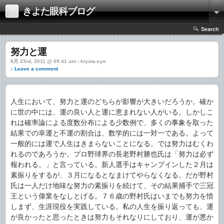
きよた眼科ブログ
Search
努力と運
8月 23rd, 2011 @ 09:41 am › kiyota-eye
↓ Leave a comment
人生において、努力と運のどちらが影響が大きいだろうか。確か
に世の中には、運の良い人と運に恵まれない人がいる。しかしこ
れは確率論による度数分布による少数例で、多くの事象を取った
結果での幸運と不運の割合は、数学的には一対一である。よって
一般的には運で人生はきまらないことになる。では努力はむくわ
れるのであろうか。プロ野球界の長老野村勝也氏は「努力は必ず
報われる。」と言っている。新人選手はキャンプインした２月は
素振りをするが、３月になるとなまけてやらなくなる。だが野村
氏は一人だけ地味な努力の素振りを続けて、その結果捕手で三冠
王という偉業をなしとげる。７６歳の野村氏はいまでも努力を惜
しまず、生涯現役を実践している。私の人生を振り返っても、運
が良かったと思ったときは努力もそれなりにしており、運が悪か