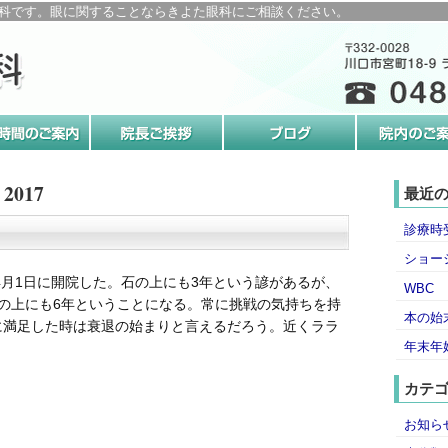
科です。眼に関することならきよた眼科にご相談ください。
2017
最近
診療時
ショー
年4月1日に開院した。石の上にも3年という諺があるが、
WBC
の上にも6年ということになる。常に挑戦の気持ちを持
本の始
に満足した時は衰退の始まりと言えるだろう。近くララ
年末年
カテ
お知ら