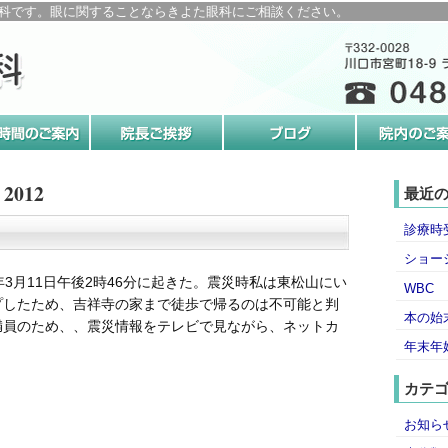
科です。眼に関することならきよた眼科にご相談ください。
2012
最近
診療時
ショー
年3月11日午後2時46分に起きた。震災時私は東松山にい
WBC
プしたため、吉祥寺の家まで徒歩で帰るのは不可能と判
本の始
満員のため、、震災情報をテレビで見ながら、ネットカ
年末年
カテ
お知ら