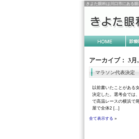
きよた眼科は川口市にある眼
アーカイブ： 3月, 
マラソン代表決定
以前書いたことがある
決定した。選考会では
で高温レースの横浜で
屋で全体2 [...]
全て表示する
»