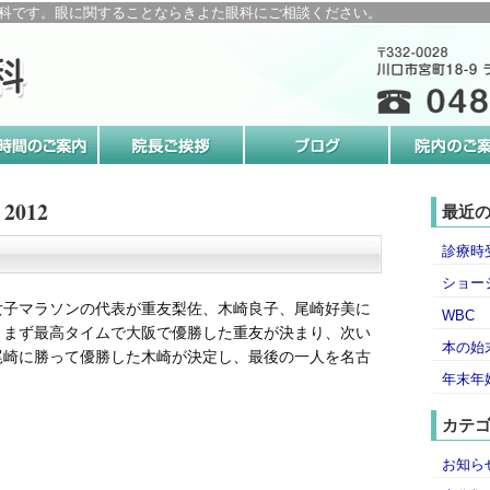
科です。眼に関することならきよた眼科にご相談ください。
2012
最近
診療時
ショー
女子マラソンの代表が重友梨佐、木崎良子、尾崎好美に
WBC
、まず最高タイムで大阪で優勝した重友が決まり、次い
本の始
尾崎に勝って優勝した木崎が決定し、最後の一人を名古
年末年
カテ
お知ら