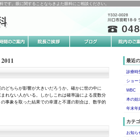
科です。眼に関することならきよた眼科にご相談ください。
2011
最近
診療時
ショー
運のどちらが影響が大きいだろうか。確かに世の中に
WBC
恵まれない人がいる。しかしこれは確率論による度数分
本の始
くの事象を取った結果での幸運と不運の割合は、数学的
年末年
カテ
お知ら