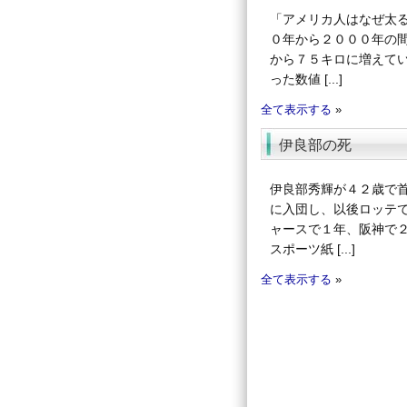
「アメリカ人はなぜ太
０年から２０００年の
から７５キロに増えて
った数値 [...]
全て表示する
»
伊良部の死
伊良部秀輝が４２歳で
に入団し、以後ロッテ
ャースで１年、阪神で
スポーツ紙 [...]
全て表示する
»