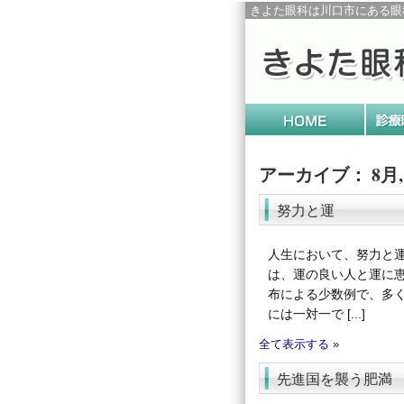
きよた眼科は川口市にある眼
アーカイブ： 8月, 
努力と運
人生において、努力と
は、運の良い人と運に
布による少数例で、多
には一対一で [...]
全て表示する
»
先進国を襲う肥満