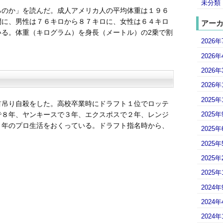
未分類
るのか」を読んだ。成人アメリカ人の平均体重は１９６
間に、男性は７６キロから８７キロに、女性は６４キロ
アー
いる。体重（キログラム）を身長（メートル）の2乗で割
2026年
2026年
2026年
2026年
2025年
首吊り自殺をした。高校卒業時にドラフト１位でロッテ
2025年
で８年、ヤンキースで３年、エクスポスで２年、レンジ
２年のプロ生活をおくっている。ドラフト指名時から、
2025年
2025年
2025年
2025年
2024年
2024年
2024年