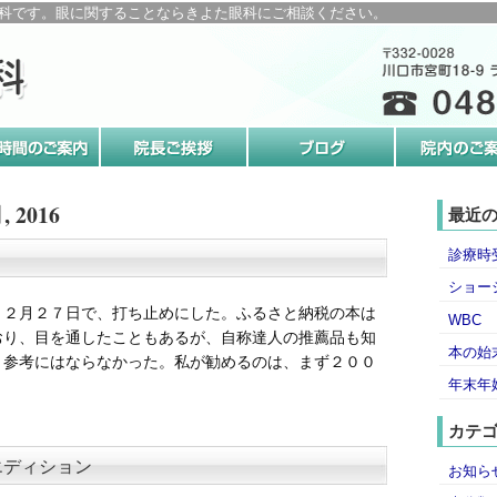
科です。眼に関することならきよた眼科にご相談ください。
 2016
最近
診療時
ショー
１２月２７日で、打ち止めにした。ふるさと納税の本は
WBC
おり、目を通したこともあるが、自称達人の推薦品も知
本の始
、参考にはならなかった。私が勧めるのは、まず２００
年末年
カテ
エディション
お知ら