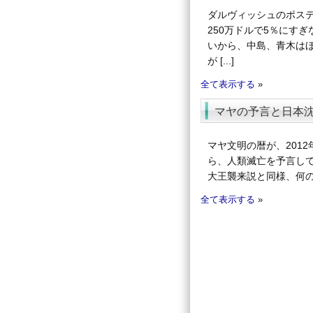
ダルヴィッシュのポステ
250万ドルで5％にす
いから、中島、青木は
が [...]
全て表示する
»
マヤの予言と日本
マヤ文明の暦が、2012
ら、人類滅亡を予言して
大王襲来説と同様、何の科
全て表示する
»