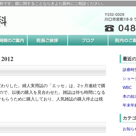
科です。眼に関することならきよた眼科にご相談ください。
2012
最近
診療時
ショー
変わりした。婦人実用誌の「エッセ」は、2ヶ月連続で購
WBC
たので、以後の購入を見合わせた。雑誌は待ち時間になる
本の始
でもらうために購入しており、人気雑誌の購入停止は残
年末年
カテ
お知ら