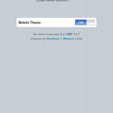
Load more entries...
Mobile Theme
All content Copyright きよた眼科ブログ
Powered by
WordPress
+
WPtouch 1.9.34