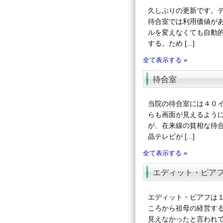
久しぶりの更新です。
待合室では利用価値が
ルを変えなくても自動
する。ため [...]
全て表示する
»
待合室
当院の待合室には４０
らも画面が見えるよう
が、在来線の貧相な待
晶テレビが [...]
全て表示する
»
エディット・ピア
エディット・ピアフは
ころから祖母の経営す
見えなかったと言われ