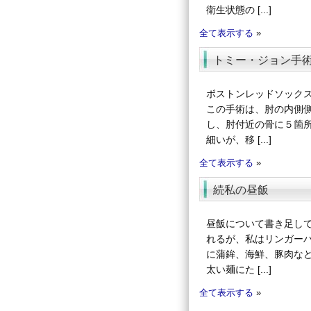
衛生状態の [...]
全て表示する
»
トミー・ジョン手
ボストンレッドソック
この手術は、肘の内側
し、肘付近の骨に５箇
細いが、移 [...]
全て表示する
»
続私の昼飯
昼飯について書き足し
れるが、私はリンガー
に蒲鉾、海鮮、豚肉な
太い麺にた [...]
全て表示する
»