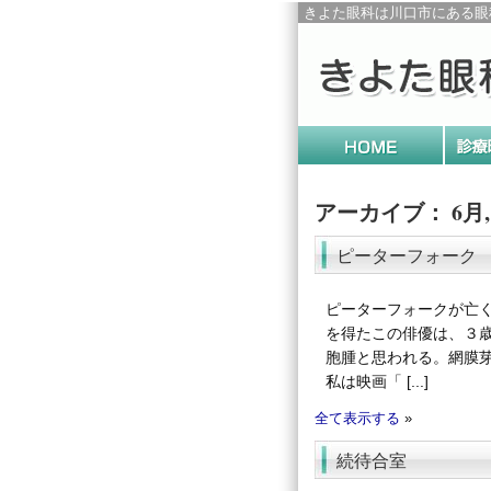
きよた眼科は川口市にある眼
アーカイブ： 6月, 
ピーターフォーク
ピーターフォークが亡
を得たこの俳優は、３
胞腫と思われる。網膜
私は映画「 [...]
全て表示する
»
続待合室