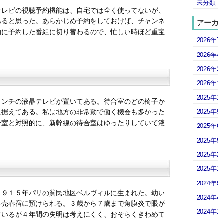
未分類
テレビの視聴予約機能は、自宅では全く使ってないが、
あると思った。あらかじめ予約をしておけば、チャンネ
アー
的に予約した番組に切り替わるので、忙しい時ほど重宝
2026年
2026年
2026年
2026年
2025年
インチの液晶テレビが置いてある。待合室のどの椅子か
2025年
に据えてある。私は地方の非常勤で働く機会も多かった
合室と対照的に、新幹線の待合室はゆったりしていて液
2025年
2025年
2025年
フ
2025年
2024年
１９１５年パリの貧民地区ベルヴィルに生まれた。幼い
2024年
る売春宿に預けられる。３歳から７歳まで角膜炎で眼が
2024年
ているが４年間の失明は考えにくく、おそらくきわめて