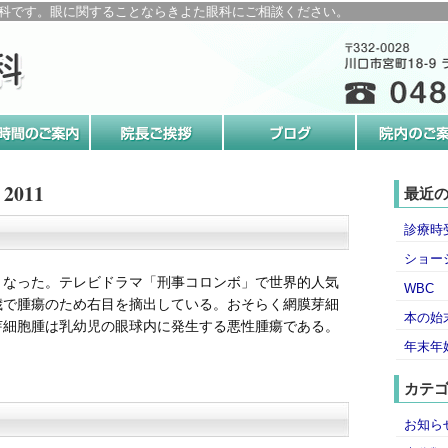
科です。眼に関することならきよた眼科にご相談ください。
2011
最近
診療時
ショー
くなった。テレビドラマ「刑事コロンボ」で世界的人気
WBC
歳で腫瘍のため右目を摘出している。おそらく網膜芽細
本の始
芽細胞腫は乳幼児の眼球内に発生する悪性腫瘍である。
年末年
カテ
お知ら