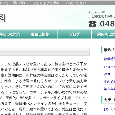
科です。眼に関することならきよた眼科にご相談ください。
最近
診療時
インチの液晶テレビが置いてある。待合室のどの椅子か
ショー
に据えてある。私は地方の非常勤で働く機会も多かった
WBC
合室と対照的に、新幹線の待合室はゆったりしていて液
た。料金による待遇の差だろうが、テレビは乗り換え時
本の始
となった。そして患者さんのために、待合室には必ず液
年末年
るようになった。コマーシャルが嫌いなのでNHKの地
が、圧倒的にBSが多い。スポーツライブ中継、ドキュメ
カテ
考えて、毎日NHKオンラインの番組表をチェックして
お知ら
縫いぐるみ、玩具、絵本を置いてある。雑誌は世代によ
慮が必要である。時計は時報で音楽を奏でるカラクリ時