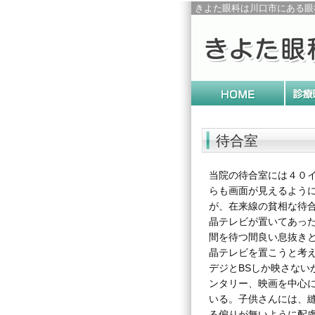
きよた眼科は川口市にある眼
待合室
当院の待合室には４０
らも画面が見えるよう
が、在来線の貧相な待
晶テレビが置いてあっ
間を待つ間良い息抜き
晶テレビを置こうと考え
デジとBSしか映さない
ンタリー、映画を中心に
いる。子供さんには、
る偏りが無いように配