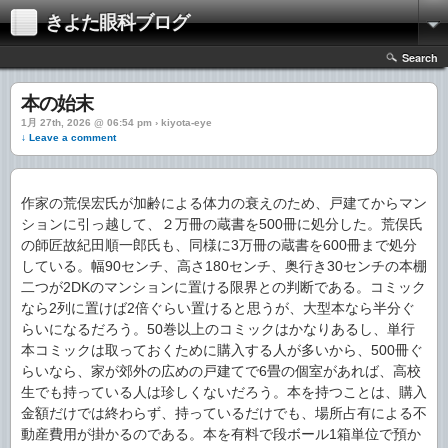
きよた眼科ブログ
Search
本の始末
1月 27th, 2026 @ 06:54 pm › kiyota-eye
↓ Leave a comment
作家の荒俣宏氏が加齢による体力の衰えのため、戸建てからマン
ションに引っ越して、２万冊の蔵書を500冊に処分した。荒俣氏
の師匠故紀田順一郎氏も、同様に3万冊の蔵書を600冊まで処分
している。幅90センチ、高さ180センチ、奥行き30センチの本棚
二つが2DKのマンションに置ける限界との判断である。コミック
なら2列に置けば2倍ぐらい置けると思うが、大型本なら半分ぐ
らいになるだろう。50巻以上のコミックはかなりあるし、単行
本コミックは取っておくために購入する人が多いから、500冊ぐ
らいなら、家が郊外の広めの戸建てで6畳の個室があれば、高校
生でも持っている人は珍しくないだろう。本を持つことは、購入
金額だけでは終わらず、持っているだけでも、場所占有による不
動産費用が掛かるのである。本を有料で段ボール1箱単位で預か