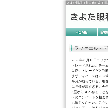
きよた眼科は川口市にある眼
ラファエル・デ
2025年６月15日ラ
トレードされた。チー
は良いトレードだと判
まずディバースは2023
半分が残っている。現在
は年俸が高すぎる。今
3塁からDHへ移ること
へのコンバートを頼まれ
も応じなかった。こう
ジャイアンツはドジャ