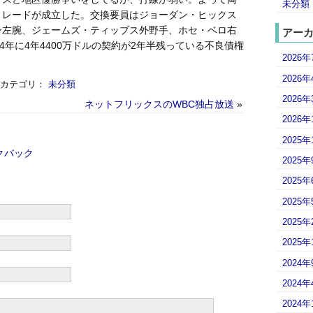
未分類
トレードが成立した。交換要員はジョーダン・ヒックス
ン左腕、ジェームズ・ティッブス外野手、ホセ・ベロ右
アー
4年に4年4400万ドルの契約が2年半残っている不良債権
2026年
2026年
& カテゴリ：
未分類
2026年
ネットフリックスのWBC独占放送
»
2026年
2025年
クバック
2025年
2025年
2025年
2025年
2025年
2024年
2024年
2024年