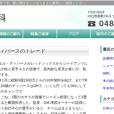
科です。眼に関することならきよた眼科にご相談ください。
最近
ィバースのトレード
診療時
ファエル・ディバースがレッドソックスからジャイアンツに
ショー
ムの柱と若手４人の交換で、批判的な意見が多いが、私
WBC
断する。
年1月に総額3億1500万ドルの10年契約を結び、まだ7年
本の始
28歳のディバースはDHで、いくら打ってもDHにして
年末年
年のキャンプで
をごね、1塁のカサスが負傷でシーズン絶望になって1塁
カテ
ると断固拒否した。監督、GM,球団オーナーの説得に
お知ら
いう自己中心の選手がいると、チームはまとまらない。
ースと地区優勝争いをしてるが、打線が弱い。よって両