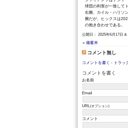
球団の利害が一致して
右腕、カイル・ハリソ
腕だが、ヒックスは202
の抱き合わせである。
公開日： 2025年6月17日 
«
備蓄米
コメント無し
コメントを書く
-
トラッ
コメントを書く
お名前
Email
URL
(オプション)
コメント