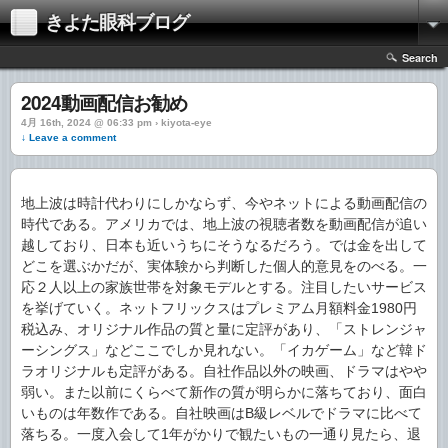
きよた眼科ブログ
Search
2024動画配信お勧め
4月 16th, 2024 @ 06:33 pm › kiyota-eye
↓ Leave a comment
地上波は時計代わりにしかならず、今やネットによる動画配信の
時代である。アメリカでは、地上波の視聴者数を動画配信が追い
越しており、日本も近いうちにそうなるだろう。では金を出して
どこを選ぶかだが、実体験から判断した個人的意見をのべる。一
応２人以上の家族世帯を対象モデルとする。注目したいサービス
を挙げていく。ネットフリックスはプレミアム月額料金1980円
税込み、オリジナル作品の質と量に定評があり、「ストレンジャ
ーシングス」などここでしか見れない。「イカゲーム」など韓ド
ラオリジナルも定評がある。自社作品以外の映画、ドラマはやや
弱い。また以前にくらべて新作の質が明らかに落ちており、面白
いものは年数作である。自社映画はB級レベルでドラマに比べて
落ちる。一度入会して1年がかりで観たいもの一通り見たら、退