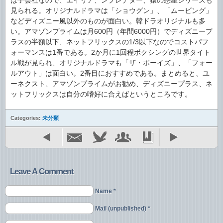
は子会社なので、エイリア、ンプレデター、猿の惑星シリーズも
見られる。オリジナルドラマは「ショウグン」、「ムービング」
などディズニー風以外のものが面白い。韓ドラオリジナルも多
い。アマゾンプライムは月600円（年間6000円）でディズニープ
ラスの半額以下、ネットフリックスの1/3以下なのでコストパフ
ォーマンスは1番である。2か月に1回程ボクシングの世界タイト
ル戦が見られ、オリジナルドラマも「ザ・ボーイズ」、「フォー
ルアウト」は面白い。2番目におすすめである。まとめると、ユ
ーネクスト、アマゾンプライムがお勧め、ディズニープラス、ネ
ットフリックスは自分の嗜好に合えばというところです。
Categories:
未分類
Leave A Comment
Name *
Mail (unpublished) *