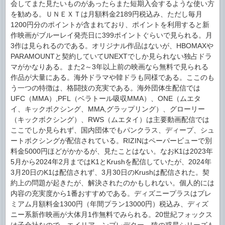
会してまた見たいものがあったらまた短期入会するような使い方
を勧める。ＵＮＥＸＴは月額料金2189円税込み、ただし毎月
1200円分のポイントが含まれており、ポイントを利用すると新
作映画がブルーレイ発売日に399ポイントぐらいで見られる。月
3作は見られるのである。オリジナル作品はないが、HBOMAXや
PARAMOUNTと契約していてUNEXTでしか見られない独占ドラ
マがかなりある。また2～3年以上前の映画なら無料で見られる
作品が大量にある。海外ドラマや韓ドラも同様である。ここのも
う一つの特徴は、格闘技の充実である。海外団体生配信では
UFC（MMA）,PFL（ベラトール吸収MMA）、ONE（ムエタ
イ、キックボクシング、MMA,グラップリング）、グローリー
（キックボクシング）、RWS（ムエタイ）は主要動画配信では
ここでしか見られず、国内団体でもパンクラス、ディープ、シュ
ートボクシングが配信されている。RIZINはペーパービューで別
料金5000円ほどがかかるが、見たことはない。なおK1は2023年
5月から2024年2月まではK1とKrushを配信していたが、2024年
3月20日のK1は配信されず、3月30日のKrushは配信された。契
約上の問題が起きたが、解決されたのかもしれない。個人的には
内容の充実度から1番おすすめである。ディズニープラスはプレ
ミアム月額料金1300円（年間プラン13000円）税込み、ディズ
ニー系新作映画が大体月1作無料でみられる。20世紀フォックス