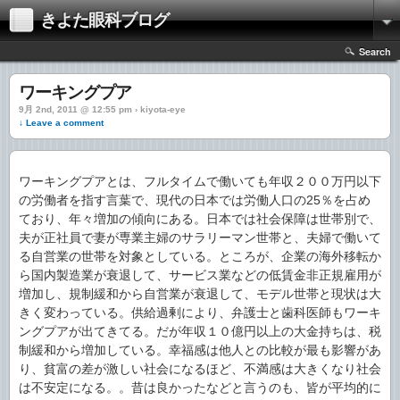
きよた眼科ブログ
Search
ワーキングプア
9月 2nd, 2011 @ 12:55 pm › kiyota-eye
↓ Leave a comment
ワーキングプアとは、フルタイムで働いても年収２００万円以下
の労働者を指す言葉で、現代の日本では労働人口の25％を占め
ており、年々増加の傾向にある。日本では社会保障は世帯別で、
夫が正社員で妻が専業主婦のサラリーマン世帯と、夫婦で働いて
る自営業の世帯を対象としている。ところが、企業の海外移転か
ら国内製造業が衰退して、サービス業などの低賃金非正規雇用が
増加し、規制緩和から自営業が衰退して、モデル世帯と現状は大
きく変わっている。供給過剰により、弁護士と歯科医師もワーキ
ングプアが出てきてる。だが年収１０億円以上の大金持ちは、税
制緩和から増加している。幸福感は他人との比較が最も影響があ
り、貧富の差が激しい社会になるほど、不満感は大きくなり社会
は不安定になる。。昔は良かったなどと言うのも、皆が平均的に